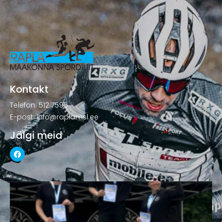
Kontakt
Telefon: 512 7595
E-post: info@raplamsl.ee
Jälgi meid