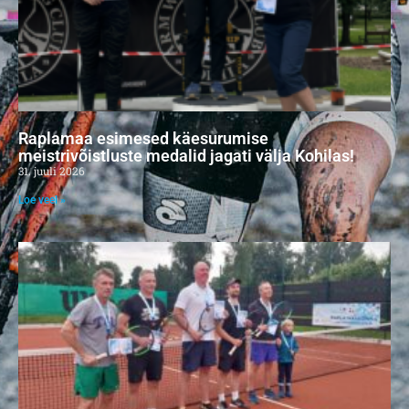
Raplamaa esimesed käesurumise
meistrivõistluste medalid jagati välja Kohilas!
31. juuli 2026
Loe veel »