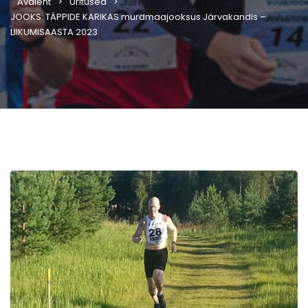
Avaleht
Üritused
JOOKS: TÄPPIDE KARIKAS murdmaajooksus Järvakandis –
LIIKUMISAASTA 2023