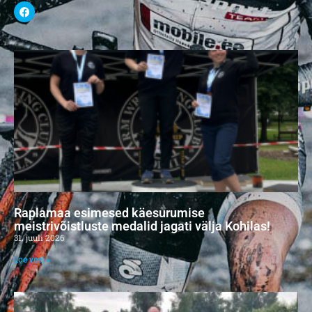
Raplamaa esimesed käesurumise
meistrivõistluste medalid jagati välja Kohilas!
31. juuli 2026
Loe veel »