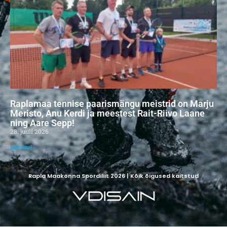
Raplamaa tennise paarismängu meistrid on Marju
Meristo, Anu Kerdi ja meestest Rait-Riivo Laane
ning Aare Sepp!
28. juuli 2026
Loe veel »
Rapla Maakonna Spordiliit 2026 | Kõik õigused kaitstud