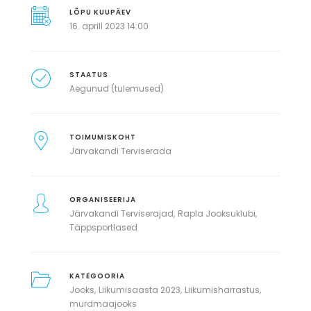
LÕPU KUUPÄEV
16. aprill 2023 14:00
STAATUS
Aegunud (tulemused)
TOIMUMISKOHT
Järvakandi Terviserada
ORGANISEERIJA
Järvakandi Terviserajad
Rapla Jooksuklubi
Täppsportlased
KATEGOORIA
Jooks
Liikumisaasta 2023
Liikumisharrastus
murdmaajooks