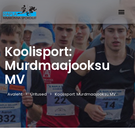
Koolisport:
Murdmaajooksu
MV
Avaleht
Üritused
Koolisport: Murdmaajooksu MV