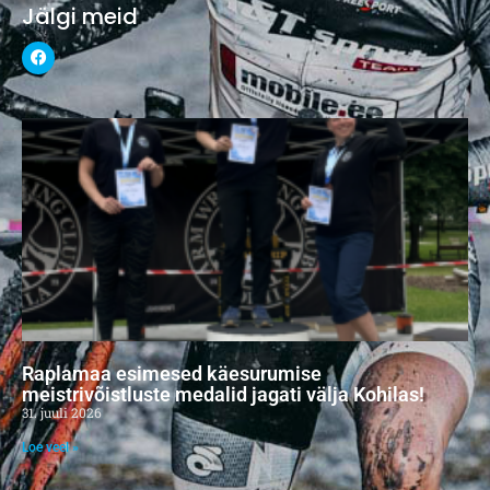
Jälgi meid
Raplamaa esimesed käesurumise
meistrivõistluste medalid jagati välja Kohilas!
31. juuli 2026
Loe veel »