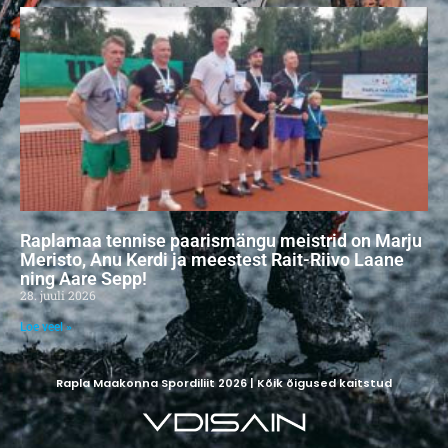
Raplamaa tennise paarismängu meistrid on Marju
Meristo, Anu Kerdi ja meestest Rait-Riivo Laane
ning Aare Sepp!
28. juuli 2026
Loe veel »
Rapla Maakonna Spordiliit 2026 | Kõik õigused kaitstud