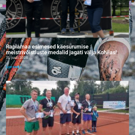
Raplamaa esimesed käesurumise
meistrivõistluste medalid jagati välja Kohilas!
31. juuli 2026
Loe veel »