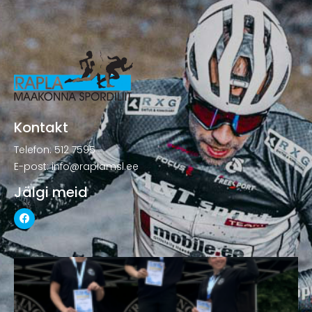
Kontakt
Telefon: 512 7595
E-post: info@raplamsl.ee
Jälgi meid