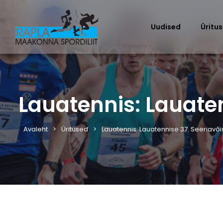
Uudised
Üritu
Lauatennis: Lauaten
Avaleht
Üritused
Lauatennis: Lauatennise 37. Seeriavõis