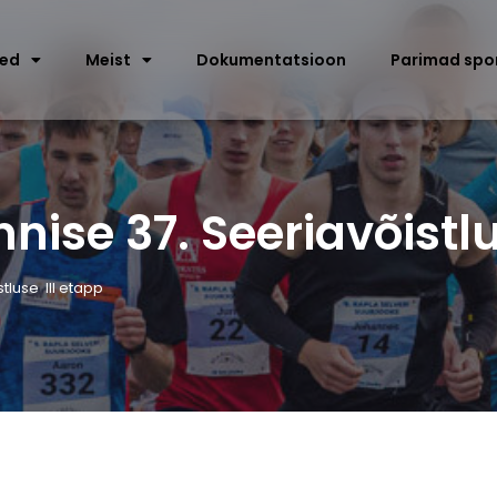
sed
Meist
Dokumentatsioon
Parimad spo
nise 37. Seeriavõistlu
tluse III etapp