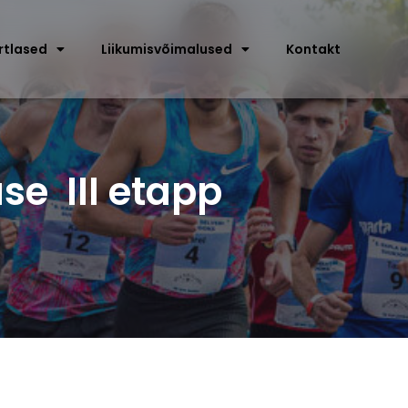
rtlased
Liikumisvõimalused
Kontakt
se III etapp