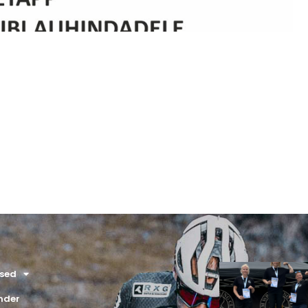
used
nder