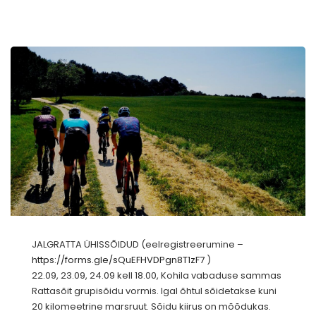
JALGRATTA ÜHISSÕIDUD (eelregistreerumine –
https://forms.gle/sQuEFHVDPgn8T1zF7
)
22.09, 23.09, 24.09 kell 18.00, Kohila vabaduse sammas
Rattasõit grupisõidu vormis. Igal õhtul sõidetakse kuni
20 kilomeetrine marsruut. Sõidu kiirus on mõõdukas.