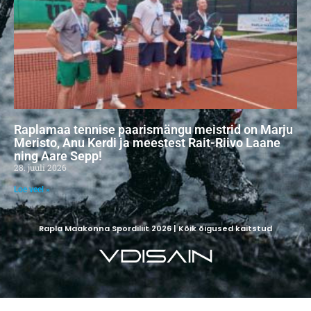
Raplamaa tennise paarismängu meistrid on Marju
Meristo, Anu Kerdi ja meestest Rait-Riivo Laane
ning Aare Sepp!
28. juuli 2026
Loe veel »
Rapla Maakonna Spordiliit 2026 | Kõik õigused kaitstud