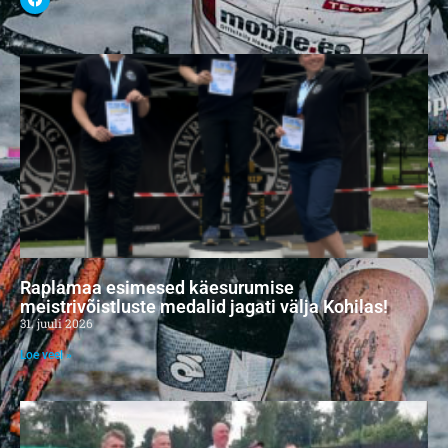
Raplamaa esimesed käesurumise
meistrivõistluste medalid jagati välja Kohilas!
31. juuli 2026
Loe veel »