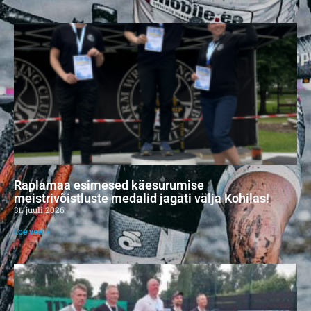
Raplamaa esimesed käesurumise
meistrivõistluste medalid jagati välja Kohilas!
31. juuli 2026
Loe veel »