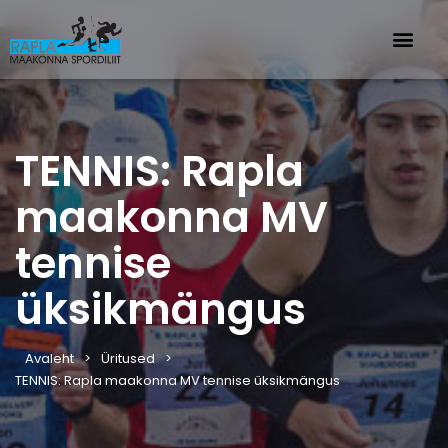
TENNIS: Rapla
maakonna MV
tennise
üksikmängus
Avaleht
Üritused
TENNIS: Rapla maakonna MV tennise üksikmängus