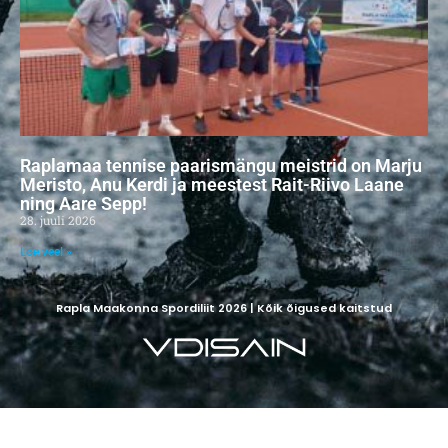
Raplamaa tennise paarismängu meistrid on Marju
Meristo, Anu Kerdi ja meestest Rait-Riivo Laane
ning Aare Sepp!
28. juuli 2026
Loe veel »
Rapla Maakonna Spordiliit 2026 | Kõik õigused kaitstud