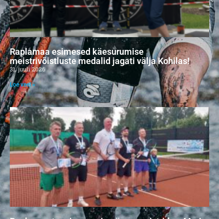
Raplamaa esimesed käesurumise
meistrivõistluste medalid jagati välja Kohilas!
31. juuli 2026
Loe veel »