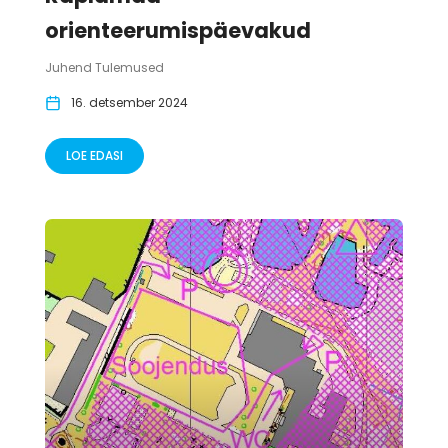
orienteerumispäevakud
Juhend Tulemused
16. detsember 2024
LOE EDASI