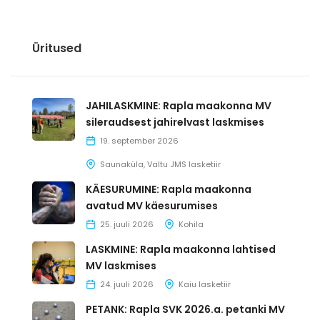
Üritused
JAHILASKMINE: Rapla maakonna MV
sileraudsest jahirelvast laskmises
19. september 2026
Saunaküla, Valtu JMS lasketiir
KÄESURUMINE: Rapla maakonna
avatud MV käesurumises
25. juuli 2026
Kohila
LASKMINE: Rapla maakonna lahtised
MV laskmises
24. juuli 2026
Kaiu lasketiir
PETANK: Rapla SVK 2026.a. petanki MV