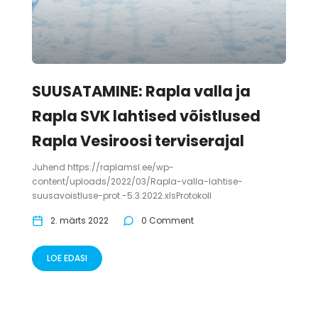
SUUSATAMINE: Rapla valla ja
Rapla SVK lahtised võistlused
Rapla Vesiroosi terviserajal
Juhend https://raplamsl.ee/wp-
content/uploads/2022/03/Rapla-valla-lahtise-
suusavoistluse-prot.-5.3.2022.xlsProtokoll
2. märts 2022
0 Comment
LOE EDASI