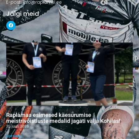
E-post: info@raplamsl.ee
Jälgi meid
Raplamaa esimesed käesurumise
meistrivõistluste medalid jagati välja Kohilas!
31. juuli 2026
Loe veel »