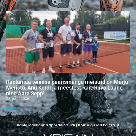
Raplamaa tennise paarismängu meistrid on Marju
Meristo, Anu Kerdi ja meestest Rait-Riivo Laane
ning Aare Sepp!
28. juuli 2026
Loe veel »
Rapla Maakonna Spordiliit 2026 | Kõik õigused kaitstud