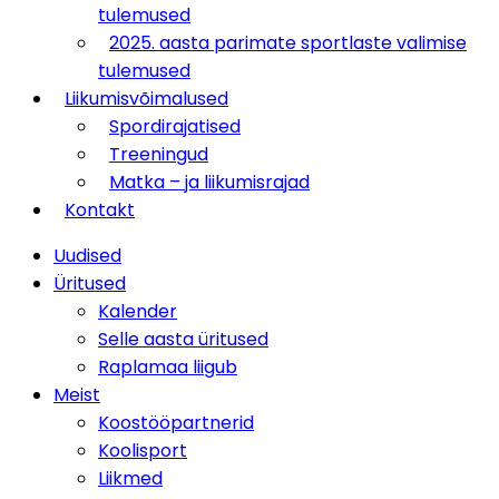
tulemused
2025. aasta parimate sportlaste valimise
tulemused
Liikumisvõimalused
Spordirajatised
Treeningud
Matka – ja liikumisrajad
Kontakt
Uudised
Üritused
Kalender
Selle aasta üritused
Raplamaa liigub
Meist
Koostööpartnerid
Koolisport
Liikmed