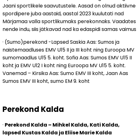
Jaani sportlikele saavutustele. Aasad on olnud aktiivne
spordipere juba aastaid, aastal 2023 kuulutati nad
Märjamaa valla sportlikumaks perekonnaks. Vaadates
nende indu, siis jätkavad nad ka edaspidi samas vaimus
· (Sumo)perekond -Lapsed Saskia Aas: Sumos ja
naistemaadluses EMV U15 II ja III koht ning Euroopa MV
sumomaadlus U15 5. koht. Sofia Aas: Sumos EMV U15 II
koht ja EMV U12 I koht ning Euroopa MV U15 5. koht.
Vanemad – Kirsika Aas: Sumo EMV III koht, Jaan Aas
Sumos EMV III koht, sumo EM 9. koht
Perekond Kalda
·
Perekond Kalda – Mihkel Kalda, Kati Kalda,
lapsed Kustas Kalda ja Eliise Marie Kalda