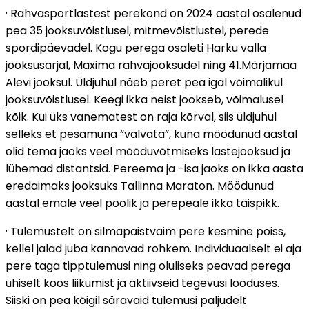
· Rahvasportlastest perekond on 2024 aastal osalenud
pea 35 jooksuvõistlusel, mitmevõistlustel, perede
spordipäevadel. Kogu perega osaleti Harku valla
jooksusarjal, Maxima rahvajooksudel ning 41.Märjamaa
Alevi jooksul. Üldjuhul näeb peret pea igal võimalikul
jooksuvõistlusel. Keegi ikka neist jookseb, võimalusel
kõik. Kui üks vanematest on raja kõrval, siis üldjuhul
selleks et pesamuna “valvata”, kuna möödunud aastal
olid tema jaoks veel mõõduvõtmiseks lastejooksud ja
lühemad distantsid. Pereema ja -isa jaoks on ikka aasta
eredaimaks jooksuks Tallinna Maraton. Möödunud
aastal emale veel poolik ja perepeale ikka täispikk.
· Tulemustelt on silmapaistvaim pere kesmine poiss,
kellel jalad juba kannavad rohkem. Individuaalselt ei aja
pere taga tipptulemusi ning oluliseks peavad perega
ühiselt koos liikumist ja aktiivseid tegevusi looduses.
Siiski on pea kõigil säravaid tulemusi paljudelt