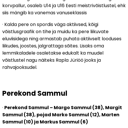
korvpallur, osaleb U14 ja U16 Eesti meistrivõistlustel, ehk
siis mängib ka vanemas vanuseklassis
· Kalda pere on spordis väga aktiivsed, kõigi
võistlusgraafik on tihe ja muidu ka pere liikuvate
eluviisidega ning armastab puhata aktiivselt looduses
liikudes, joostes, jalgrattaga sõites. Lisaks oma
lemmikaladele osaletakse edukalt ka muudel
võistlustel nagu näiteks Rapla Jüriöö jooks ja
rahvajooksudel.
Perekond Sammul
·
Perekond Sammul – Margo Sammul (38), Margit
Sammul (38), pojad Marko Sammul (12), Marten
Sammul (10) ja Markus Sammul (6)