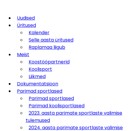
Uudised
Üritused
Kalender
Selle aasta üritused
Raplamaa liigub
Meist
Koostööpartnerid
Koolisport
Liikmed
Dokumentatsioon
Parimad sportlased
Parimad sportlased
Parimad koolisportlased
2023. aasta parimate sportlaste valimise
tulemused
2024. aasta parimate sportlaste valimise