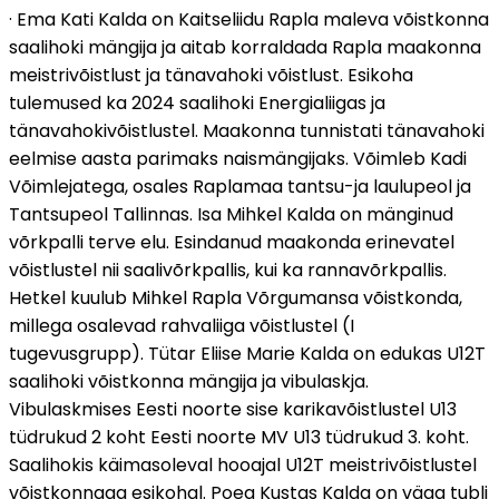
· Ema Kati Kalda on Kaitseliidu Rapla maleva võistkonna
saalihoki mängija ja aitab korraldada Rapla maakonna
meistrivõistlust ja tänavahoki võistlust. Esikoha
tulemused ka 2024 saalihoki Energialiigas ja
tänavahokivõistlustel. Maakonna tunnistati tänavahoki
eelmise aasta parimaks naismängijaks. Võimleb Kadi
Võimlejatega, osales Raplamaa tantsu-ja laulupeol ja
Tantsupeol Tallinnas. Isa Mihkel Kalda on mänginud
võrkpalli terve elu. Esindanud maakonda erinevatel
võistlustel nii saalivõrkpallis, kui ka rannavõrkpallis.
Hetkel kuulub Mihkel Rapla Võrgumansa võistkonda,
millega osalevad rahvaliiga võistlustel (I
tugevusgrupp). Tütar Eliise Marie Kalda on edukas U12T
saalihoki võistkonna mängija ja vibulaskja.
Vibulaskmises Eesti noorte sise karikavõistlustel U13
tüdrukud 2 koht Eesti noorte MV U13 tüdrukud 3. koht.
Saalihokis käimasoleval hooajal U12T meistrivõistlustel
võistkonnaga esikohal. Poeg Kustas Kalda on väga tubli