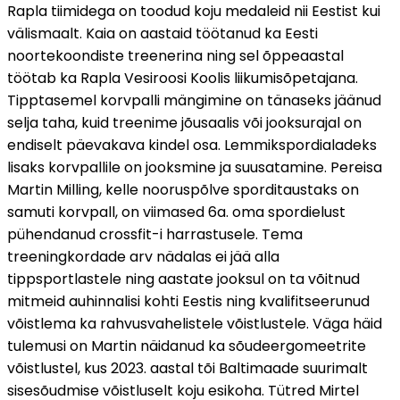
Rapla tiimidega on toodud koju medaleid nii Eestist kui
välismaalt. Kaia on aastaid töötanud ka Eesti
noortekoondiste treenerina ning sel õppeaastal
töötab ka Rapla Vesiroosi Koolis liikumisõpetajana.
Tipptasemel korvpalli mängimine on tänaseks jäänud
selja taha, kuid treenime jõusaalis või jooksurajal on
endiselt päevakava kindel osa. Lemmikspordialadeks
lisaks korvpallile on jooksmine ja suusatamine. Pereisa
Martin Milling, kelle nooruspõlve sporditaustaks on
samuti korvpall, on viimased 6a. oma spordielust
pühendanud crossfit-i harrastusele. Tema
treeningkordade arv nädalas ei jää alla
tippsportlastele ning aastate jooksul on ta võitnud
mitmeid auhinnalisi kohti Eestis ning kvalifitseerunud
võistlema ka rahvusvahelistele võistlustele. Väga häid
tulemusi on Martin näidanud ka sõudeergomeetrite
võistlustel, kus 2023. aastal tõi Baltimaade suurimalt
sisesõudmise võistluselt koju esikoha. Tütred Mirtel