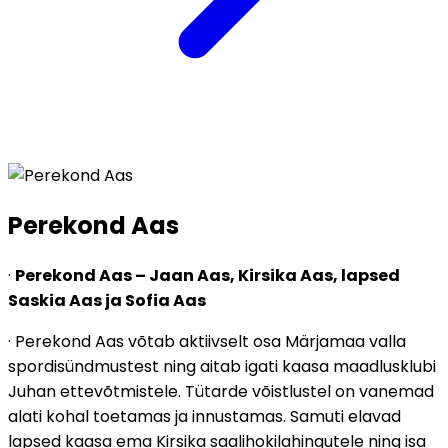
Perekond Aas
·
Perekond Aas – Jaan Aas, Kirsika Aas, lapsed
Saskia Aas ja Sofia Aas
· Perekond Aas võtab aktiivselt osa Märjamaa valla
spordisündmustest ning aitab igati kaasa maadlusklubi
Juhan ettevõtmistele. Tütarde võistlustel on vanemad
alati kohal toetamas ja innustamas. Samuti elavad
lapsed kaasa ema Kirsika saalihokilahingutele ning isa