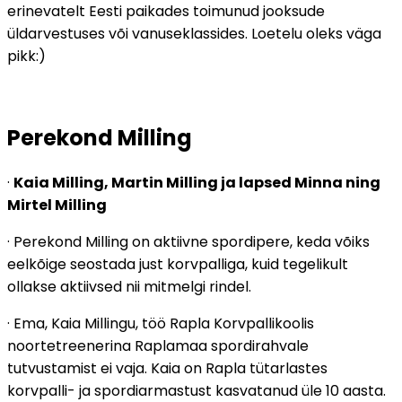
erinevatelt Eesti paikades toimunud jooksude
üldarvestuses või vanuseklassides. Loetelu oleks väga
pikk:)
Perekond Milling
·
Kaia Milling, Martin Milling ja lapsed Minna ning
Mirtel Milling
· Perekond Milling on aktiivne spordipere, keda võiks
eelkõige seostada just korvpalliga, kuid tegelikult
ollakse aktiivsed nii mitmelgi rindel.
· Ema, Kaia Millingu, töö Rapla Korvpallikoolis
noortetreenerina Raplamaa spordirahvale
tutvustamist ei vaja. Kaia on Rapla tütarlastes
korvpalli- ja spordiarmastust kasvatanud üle 10 aasta.