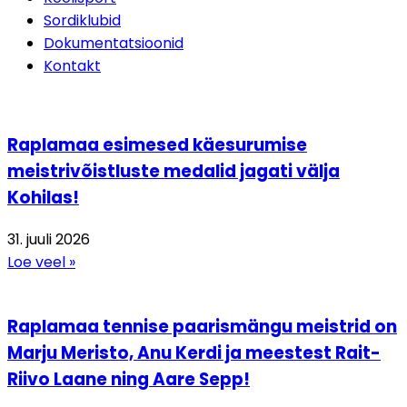
Sordiklubid
Dokumentatsioonid
Kontakt
Raplamaa esimesed käesurumise
meistrivõistluste medalid jagati välja
Kohilas!
31. juuli 2026
Loe veel »
Raplamaa tennise paarismängu meistrid on
Marju Meristo, Anu Kerdi ja meestest Rait-
Riivo Laane ning Aare Sepp!