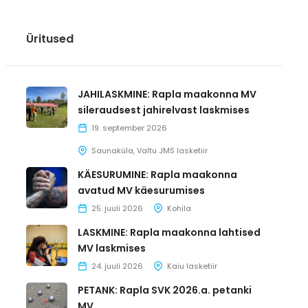
Üritused
JAHILASKMINE: Rapla maakonna MV
sileraudsest jahirelvast laskmises
19. september 2026
Saunaküla, Valtu JMS lasketiir
KÄESURUMINE: Rapla maakonna
avatud MV käesurumises
25. juuli 2026
Kohila
LASKMINE: Rapla maakonna lahtised
MV laskmises
24. juuli 2026
Kaiu lasketiir
PETANK: Rapla SVK 2026.a. petanki
MV