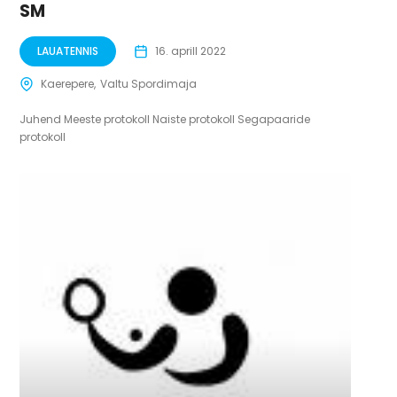
SM
LAUATENNIS
16. aprill 2022
Kaerepere
Valtu Spordimaja
Juhend Meeste protokoll Naiste protokoll Segapaaride
protokoll