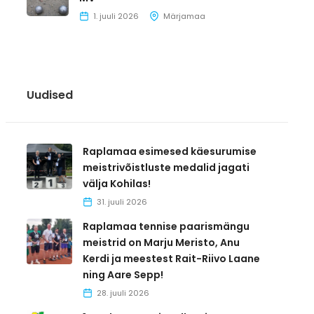
1. juuli 2026
Märjamaa
Uudised
Raplamaa esimesed käesurumise
meistrivõistluste medalid jagati
välja Kohilas!
31. juuli 2026
Raplamaa tennise paarismängu
meistrid on Marju Meristo, Anu
Kerdi ja meestest Rait-Riivo Laane
ning Aare Sepp!
28. juuli 2026