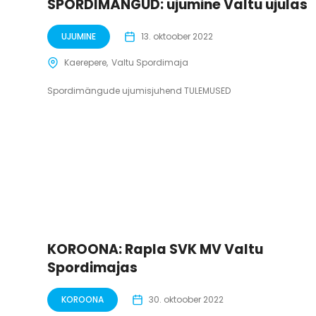
SPORDIMÄNGUD: ujumine Valtu ujulas
UJUMINE
13. oktoober 2022
Kaerepere
Valtu Spordimaja
Spordimängude ujumisjuhend TULEMUSED
KOROONA: Rapla SVK MV Valtu
Spordimajas
KOROONA
30. oktoober 2022