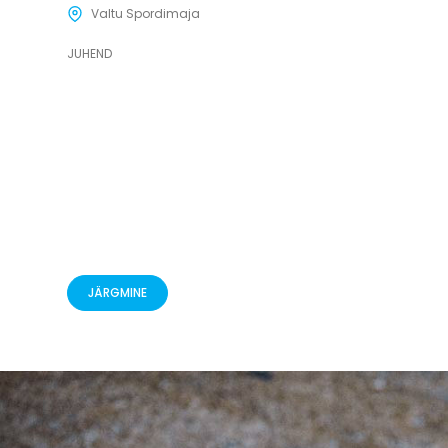
Valtu Spordimaja
JUHEND
JÄRGMINE