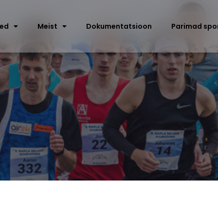
sed
Meist
Dokumentatsioon
Parimad spo