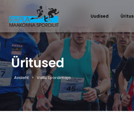
Uudised
Üritu
Üritused
Avaleht
Valtu Spordimaja