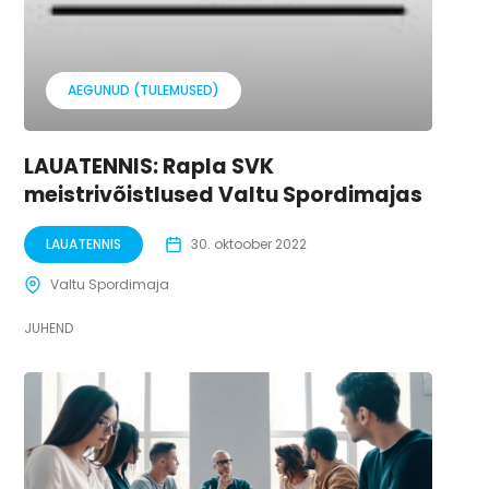
AEGUNUD (TULEMUSED)
LAUATENNIS: Rapla SVK
meistrivõistlused Valtu Spordimajas
LAUATENNIS
30. oktoober 2022
Valtu Spordimaja
JUHEND