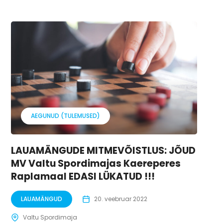
AEGUNUD (TULEMUSED)
LAUAMÄNGUDE MITMEVÕISTLUS: JÕUD
MV Valtu Spordimajas Kaereperes
Raplamaal EDASI LÜKATUD !!!
LAUAMÄNGUD
20. veebruar 2022
Valtu Spordimaja