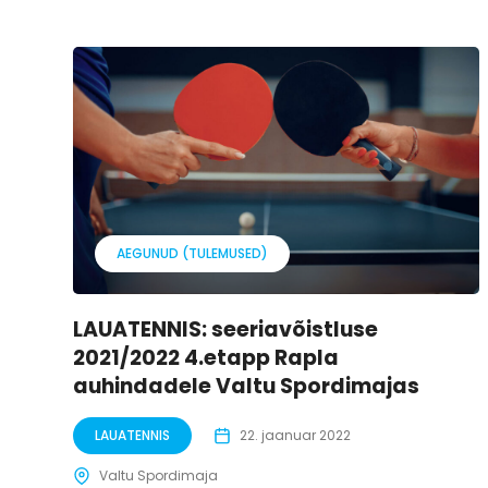
AEGUNUD (TULEMUSED)
LAUATENNIS: seeriavõistluse
2021/2022 4.etapp Rapla
auhindadele Valtu Spordimajas
LAUATENNIS
22. jaanuar 2022
Valtu Spordimaja