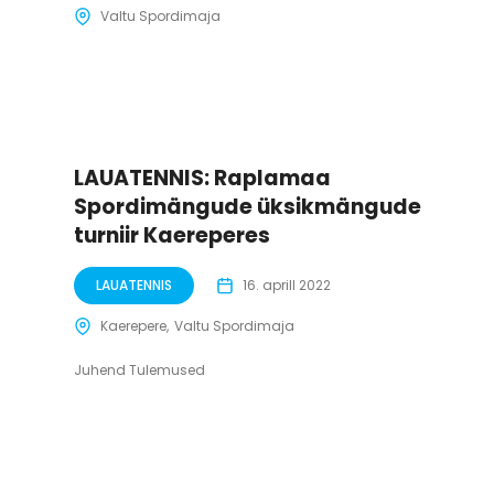
Valtu Spordimaja
LAUATENNIS: Raplamaa
Spordimängude üksikmängude
turniir Kaereperes
LAUATENNIS
16. aprill 2022
Kaerepere
Valtu Spordimaja
Juhend Tulemused