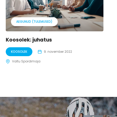
AEGUNUD (TULEMUSED)
Koosolek: juhatus
KOOSOLEK
9. november 2022
Valtu Spordimaja