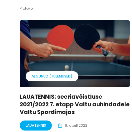
Protokoll
AEGUNUD (TULEMUSED)
LAUATENNIS: seeriavõistluse
2021/2022 7. etapp Valtu auhindadele
Valtu Spordimajas
LAUATENNIS
9. aprill 2022