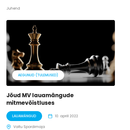
Juhend
AEGUNUD (TULEMUSED)
Jõud MV lauamängude
mitmevõistluses
LAUAMÄNGUD
10. aprill 2022
Valtu Spordimaja