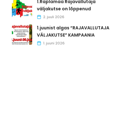
1.Raplamaa Rajavallutaja
väljakutse on lõppenud
2. juuli 2026
1.juunist algas “RAJAVALLUTAJA
VÄLJAKUTSE” KAMPAANIA
1. juuni 2026